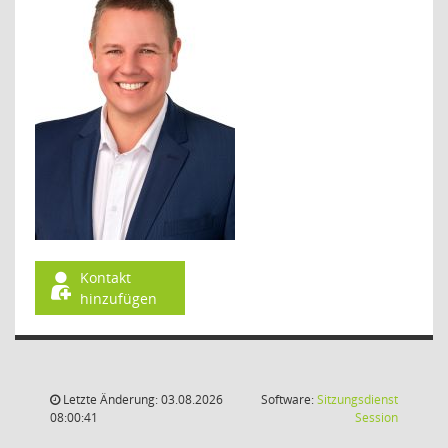
Kontakt
hinzufügen
Letzte Änderung: 03.08.2026
Software:
Sitzungsdienst
(Wird in
08:00:41
Session