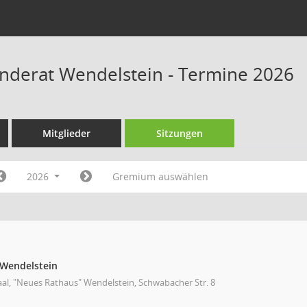
derat Wendelstein - Termine 2026
Mitglieder
Sitzungen
2026
Gremium auswählen
Wendelstein
aal, "Neues Rathaus" Wendelstein, Schwabacher Str. 8