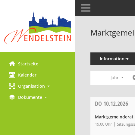
Toggle navigation
Marktgemein
Informationen
Startseite
Kalender
Jahr
Organisation
Dokumente
DO
10.12.2026
Marktgemeinderat 
19:00 Uhr
Sitzungss