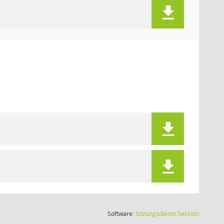
(Wird in
Software:
Sitzungsdienst
Session