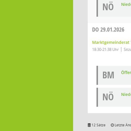
NÖ
Niede
DO
29.01.2026
Marktgemeinderat 
18:30-21:38 Uhr
Sitz
BM
Öffe
NÖ
Niede
12 Sätze
Letzte Än