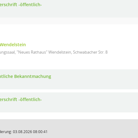
rschrift -öffentlich-
Wendelstein
ungssaal, "Neues Rathaus" Wendelstein, Schwabacher Str. 8
ntliche Bekanntmachung
rschrift -öffentlich-
derung: 03.08.2026 08:00:41