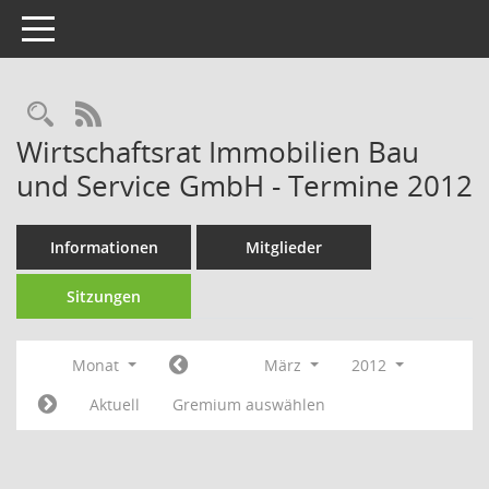
Toggle navigation
Rechercheauswahl
RSS-Feed
Wirtschaftsrat Immobilien Bau
und Service GmbH - Termine 2012
Informationen
Mitglieder
Sitzungen
Monat
März
2012
Aktuell
Gremium auswählen