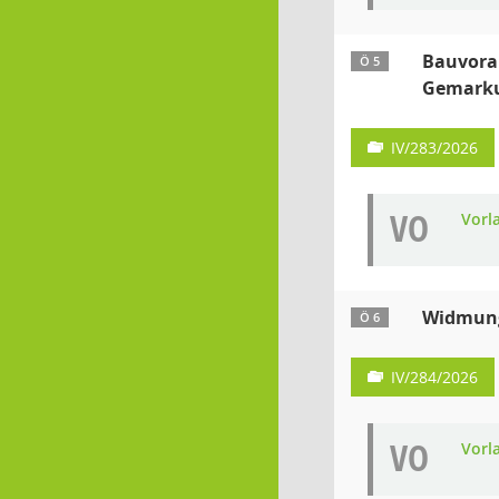
Bauvoran
Ö 5
Gemarku
IV/283/2026
VO
Vorl
Widmung
Ö 6
IV/284/2026
VO
Vorl