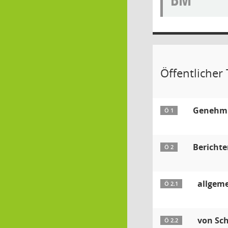
Öffentlicher 
Genehmig
Ö 1
Berichte
Ö 2
allgem
Ö 2.1
von Sc
Ö 2.2