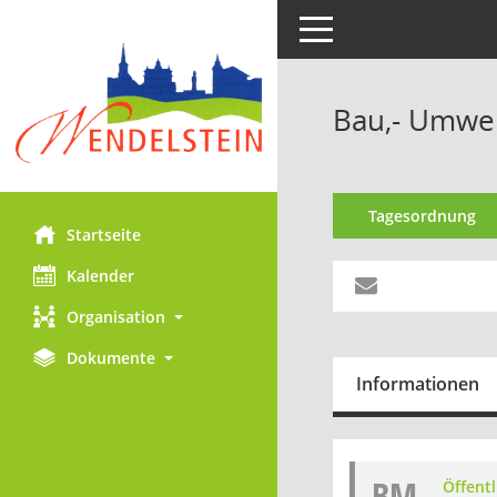
Toggle navigation
Bau,- Umwel
Tagesordnung
Startseite
Kalender
Organisation
Dokumente
Informationen
BM
Öffent