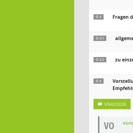
Fragen d
Ö 3
allgem
Ö 3.1
zu ein
Ö 3.2
Vorstell
Ö 4
Empfehl
V/642/2026
VO
Vorl