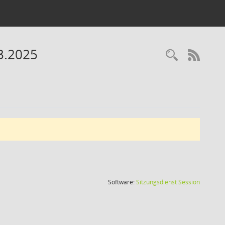
03.2025
Recherc
RSS-
(Wird in
Software:
Sitzungsdienst
Session