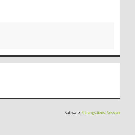
(Wird in
Software:
Sitzungsdienst
Session