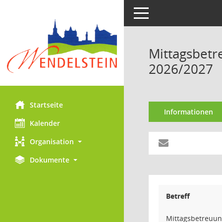
Toggle navigation
Mittagsbetr
2026/2027
Startseite
Informationen
Kalender
Organisation
Dokumente
Betreff
Mittagsbetreuun