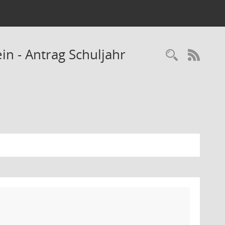
n - Antrag Schuljahr
Recherc
RSS-