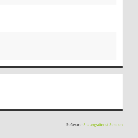
(Wird in
Software:
Sitzungsdienst
Session