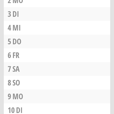
2
MO
3
DI
4
MI
5
DO
6
FR
7
SA
8
SO
9
MO
10
DI