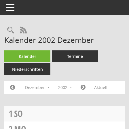
Toggle navigation
Rechercheauswahl
RSS-Feed
Kalender 2002 Dezember
Kalender
Termine
Niederschriften
Dezember
2002
Aktuell
1
SO