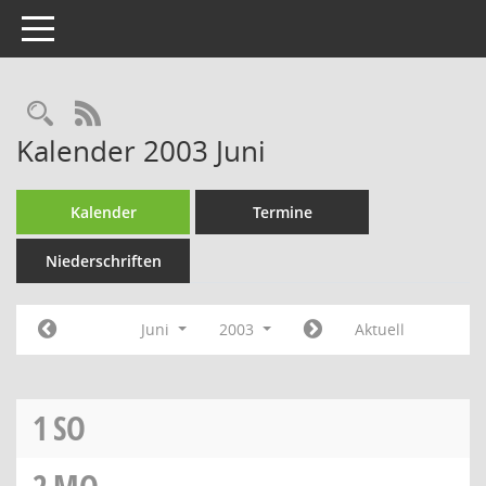
Toggle navigation
Rechercheauswahl
RSS-Feed
Kalender 2003 Juni
Kalender
Termine
Niederschriften
Juni
2003
Aktuell
1
SO