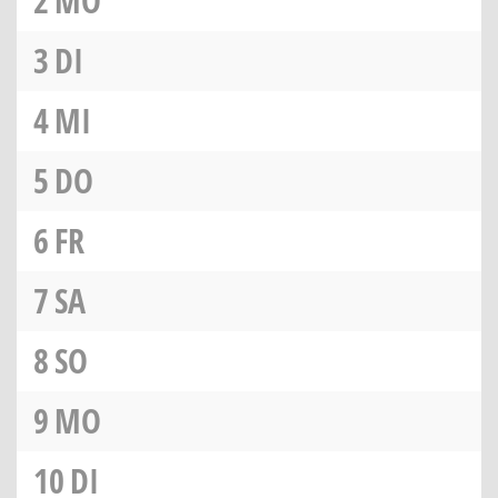
2
MO
3
DI
4
MI
5
DO
6
FR
7
SA
8
SO
9
MO
10
DI