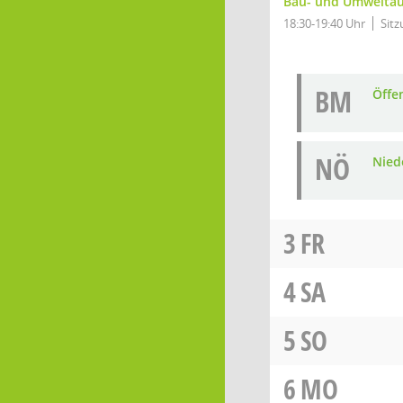
Bau- und Umwelta
18:30-19:40 Uhr
Sitz
BM
Öffe
NÖ
Niede
3
FR
4
SA
5
SO
6
MO