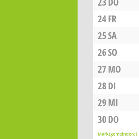
23
DO
24
FR
25
SA
26
SO
27
MO
28
DI
29
MI
30
DO
Marktgemeinderat 