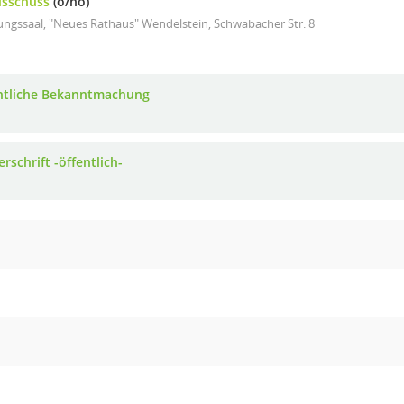
usschuss
(ö/nö)
ungssaal, "Neues Rathaus" Wendelstein, Schwabacher Str. 8
ntliche Bekanntmachung
rschrift -öffentlich-