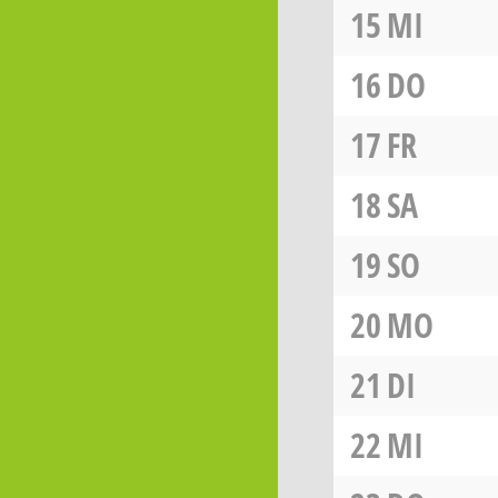
15
MI
16
DO
17
FR
18
SA
19
SO
20
MO
21
DI
22
MI