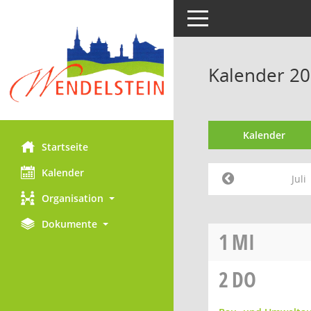
Toggle navigation
Kalender 201
Kalender
Startseite
Kalender
Juli
Organisation
Dokumente
1
MI
2
DO