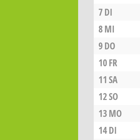
7
DI
8
MI
9
DO
10
FR
11
SA
12
SO
13
MO
14
DI