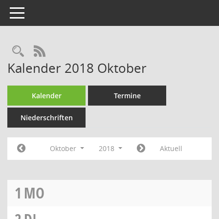
Toggle navigation
Rechercheauswahl
RSS-Feed
Kalender 2018 Oktober
Kalender
Termine
Niederschriften
Oktober
2018
Aktuell
1
MO