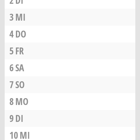
2
DI
3
MI
4
DO
5
FR
6
SA
7
SO
8
MO
9
DI
10
MI