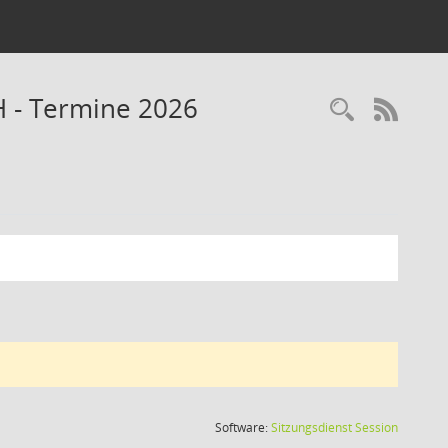
H - Termine 2026
Recherc
RSS-
(Wird in
Software:
Sitzungsdienst
Session