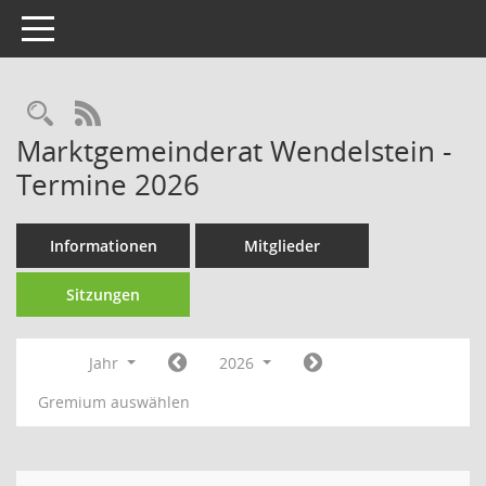
Toggle navigation
Rechercheauswahl
RSS-Feed
Marktgemeinderat Wendelstein -
Termine 2026
Informationen
Mitglieder
Sitzungen
Jahr
2026
Gremium auswählen