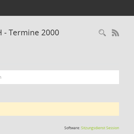
H - Termine 2000
Recherc
RSS-
n
(Wird in
Software:
Sitzungsdienst
Session